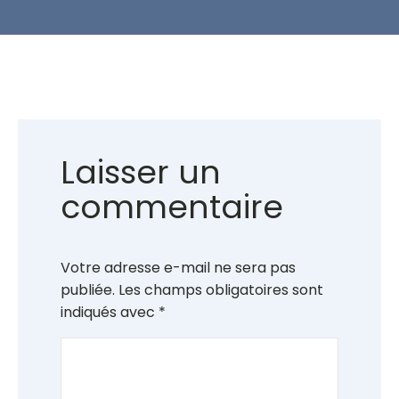
Laisser un
commentaire
Votre adresse e-mail ne sera pas
publiée.
Les champs obligatoires sont
indiqués avec
*