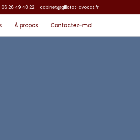
06 26 49 40 22
cabinet@gillotot-avocat.fr
s
À propos
Contactez-moi