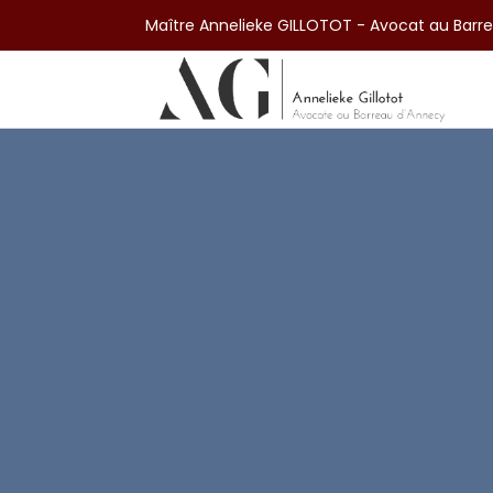
Maître Annelieke GILLOTOT - Avocat au Barr