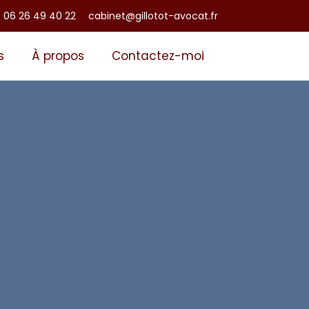
06 26 49 40 22
cabinet@gillotot-avocat.fr
s
À propos
Contactez-moi