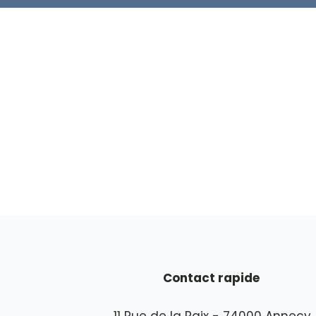
Contact rapide