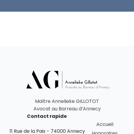
Maître Annelieke GILLOTOT
Avocat au Barreau d’Annecy
Contact rapide
Accueil
11 Rue de la Paix - 74000 Annecy
Honoraires