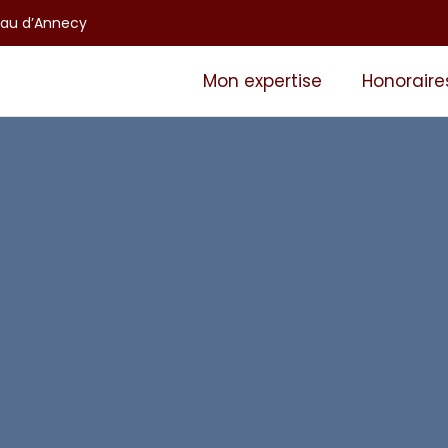
eau d’Annecy
Mon expertise
Honoraire