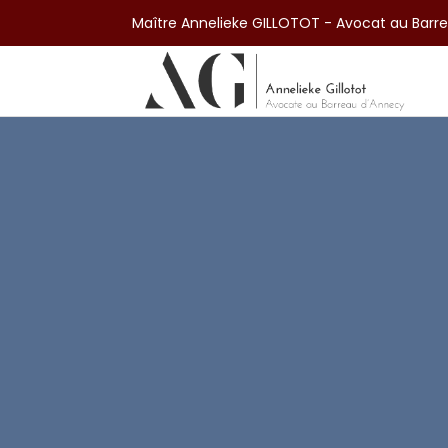
Maître Annelieke GILLOTOT - Avocat au Barr