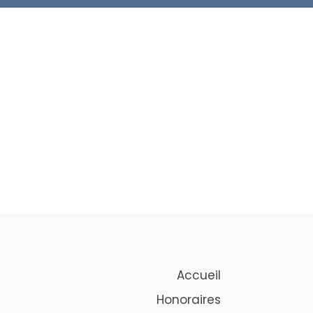
Accueil
Honoraires