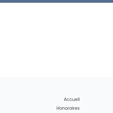
Accueil
Honoraires