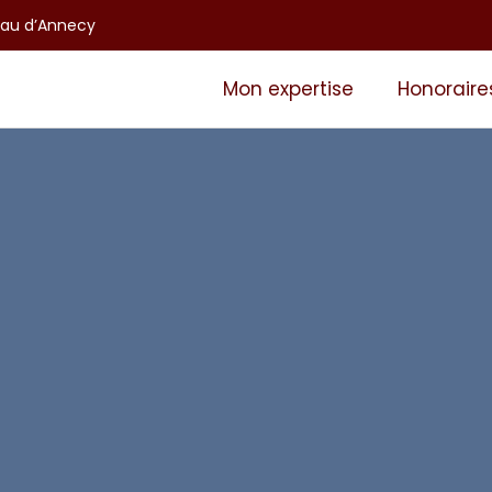
eau d’Annecy
Mon expertise
Honoraire