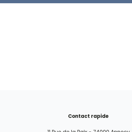
Contact rapide