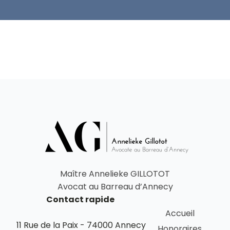
Maître Annelieke GILLOTOT
Avocat au Barreau d’Annecy
Contact rapide
Accueil
11 Rue de la Paix - 74000 Annecy
Honoraires