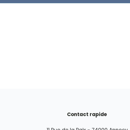
Contact rapide