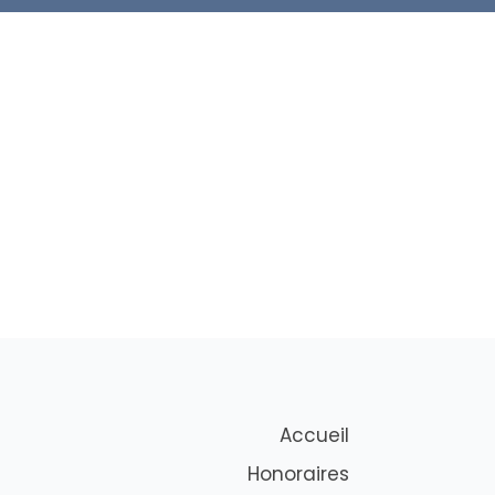
Accueil
Honoraires