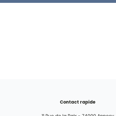
Contact rapide