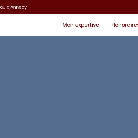
eau d’Annecy
Mon expertise
Honoraire