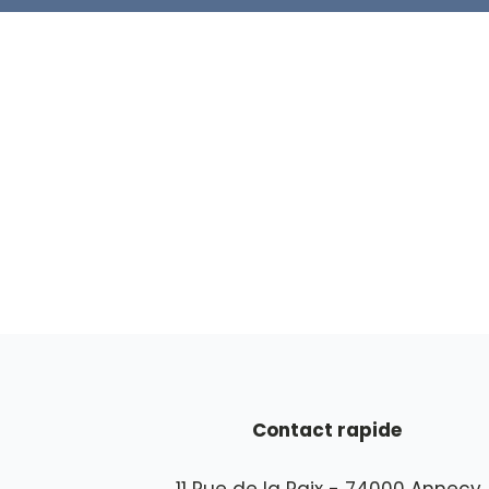
Contact rapide