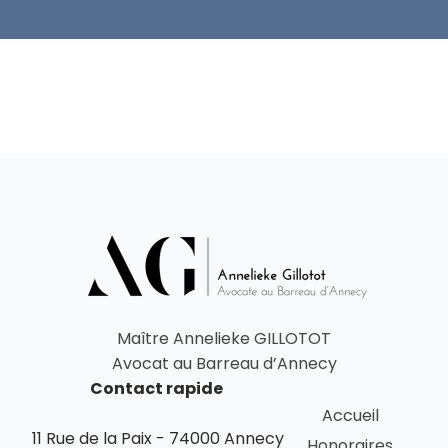
Maître Annelieke GILLOTOT
Avocat au Barreau d’Annecy
Contact rapide
Accueil
11 Rue de la Paix - 74000 Annecy
Honoraires