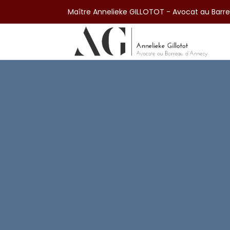
Maître Annelieke GILLOTOT - Avocat au Barr