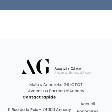
Maître Annelieke GILLOTOT
Avocat au Barreau d’Annecy
Contact rapide
Accueil
11 Rue de la Paix - 74000 Annecy
Honoraires