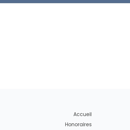
Accueil
Honoraires