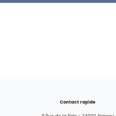
Contact rapide