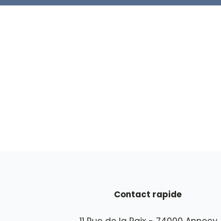
Contact rapide