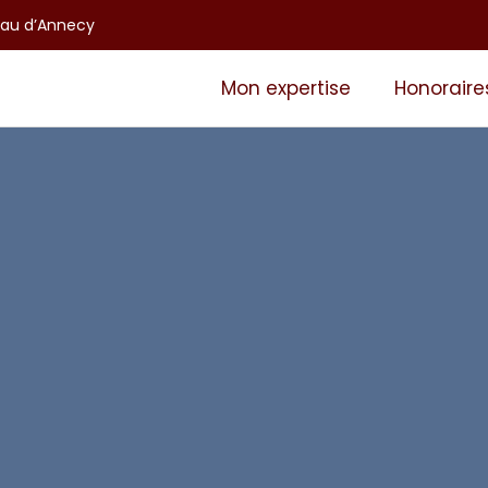
eau d’Annecy
Mon expertise
Honoraire