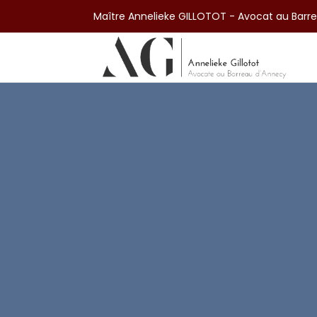
Maître Annelieke GILLOTOT - Avocat au Barr