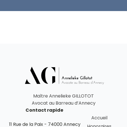
Maître Annelieke GILLOTOT
Avocat au Barreau d’Annecy
Contact rapide
Accueil
11 Rue de la Paix - 74000 Annecy
Honoraires