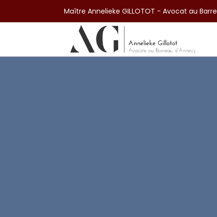
Maître Annelieke GILLOTOT - Avocat au Barr