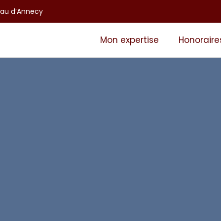
eau d’Annecy
Mon expertise
Honoraire