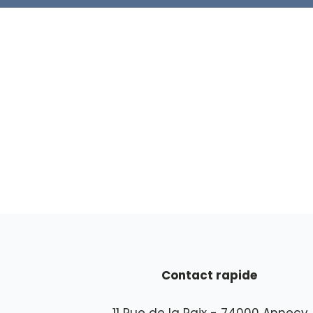
Contact rapide