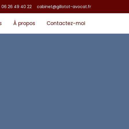
06 26 49 40 22
cabinet@gillotot-avocat.fr
s
À propos
Contactez-moi