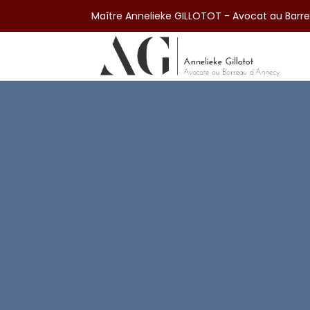
Maître Annelieke GILLOTOT - Avocat au Barr