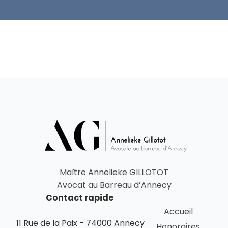
Maître Annelieke GILLOTOT
Avocat au Barreau d’Annecy
Contact rapide
Accueil
11 Rue de la Paix - 74000 Annecy
Honoraires