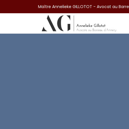
Maître Annelieke GILLOTOT - Avocat au Barr