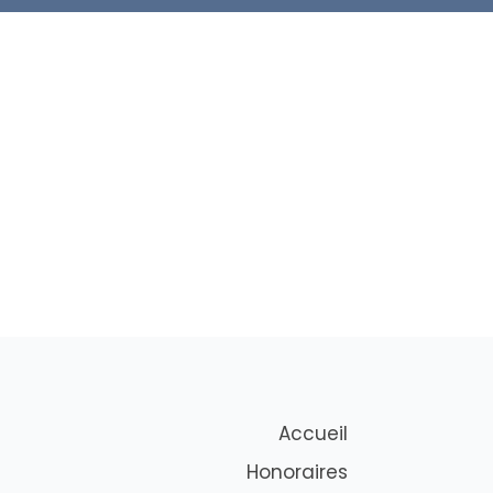
Accueil
Honoraires