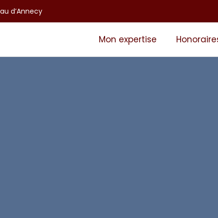
eau d’Annecy
Mon expertise
Honoraire