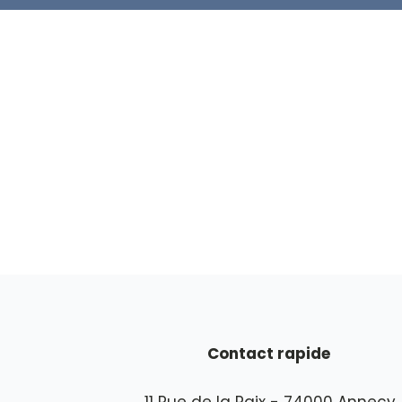
Contact rapide