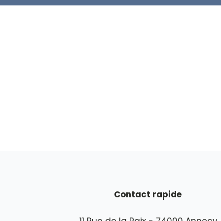
Contact rapide