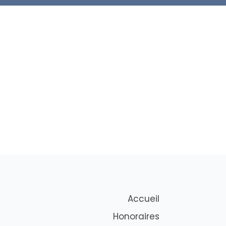
Accueil
Honoraires