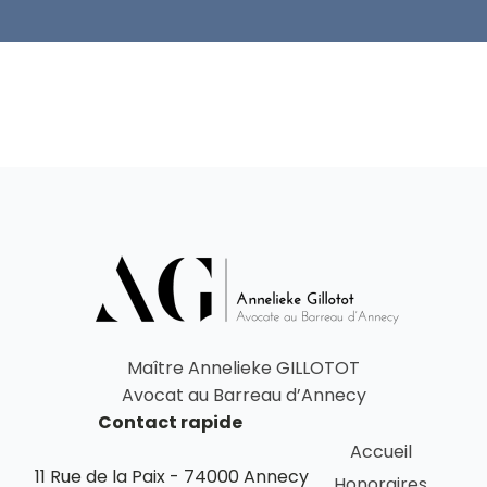
Maître Annelieke GILLOTOT
Avocat au Barreau d’Annecy
Contact rapide
Accueil
11 Rue de la Paix - 74000 Annecy
Honoraires