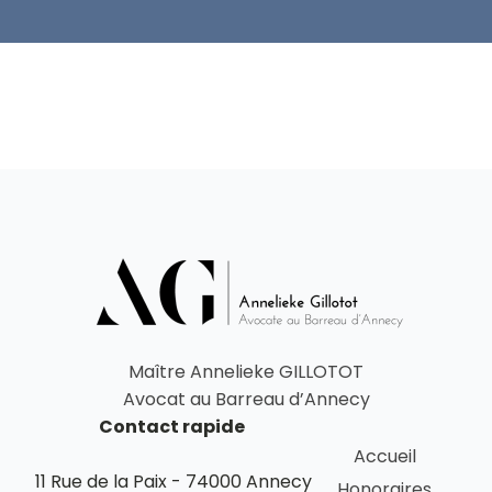
Maître Annelieke GILLOTOT
Avocat au Barreau d’Annecy
Contact rapide
Accueil
11 Rue de la Paix - 74000 Annecy
Honoraires