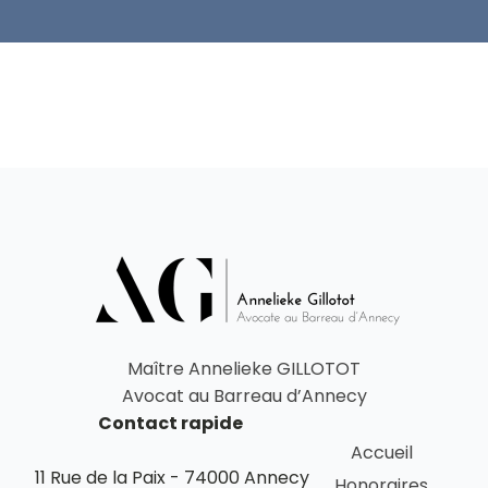
Maître Annelieke GILLOTOT
Avocat au Barreau d’Annecy
Contact rapide
Accueil
11 Rue de la Paix - 74000 Annecy
Honoraires