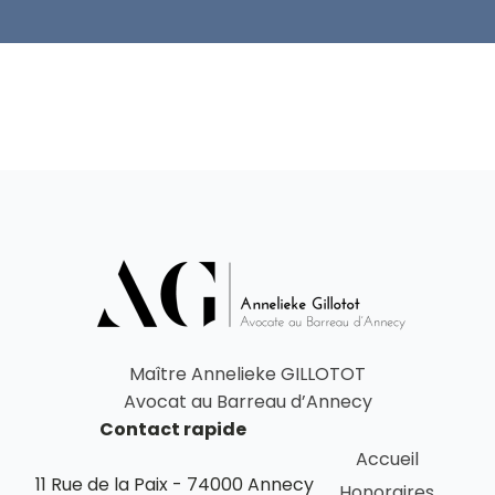
Maître Annelieke GILLOTOT
Avocat au Barreau d’Annecy
Contact rapide
Accueil
11 Rue de la Paix - 74000 Annecy
Honoraires