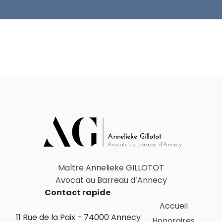
Maître Annelieke GILLOTOT
Avocat au Barreau d’Annecy
Contact rapide
Accueil
11 Rue de la Paix - 74000 Annecy
Honoraires