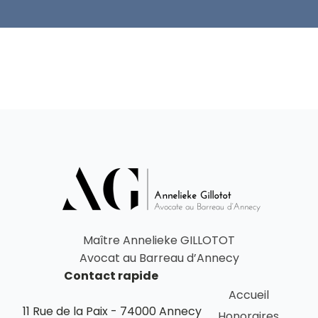
Maître Annelieke GILLOTOT
Avocat au Barreau d’Annecy
Contact rapide
Accueil
11 Rue de la Paix - 74000 Annecy
Honoraires