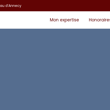
eau d’Annecy
Mon expertise
Honoraire