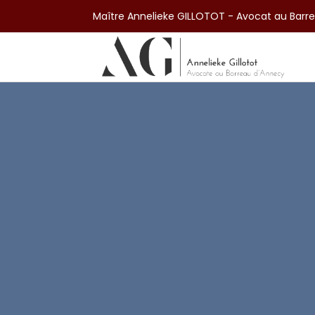
Maître Annelieke GILLOTOT - Avocat au Barr