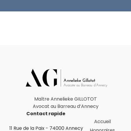
Maître Annelieke GILLOTOT
Avocat au Barreau d’Annecy
Contact rapide
Accueil
11 Rue de la Paix - 74000 Annecy
Honoraires