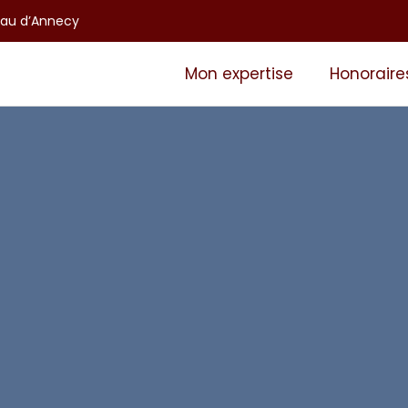
eau d’Annecy
Mon expertise
Honoraire