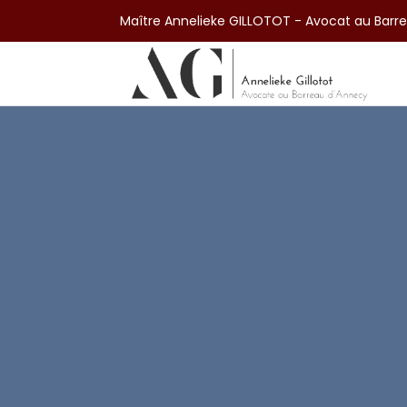
Maître Annelieke GILLOTOT - Avocat au Barr