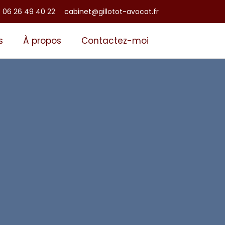
06 26 49 40 22
cabinet@gillotot-avocat.fr
s
À propos
Contactez-moi