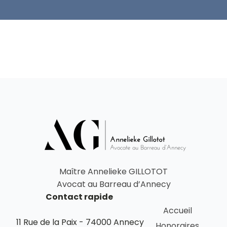
Maître Annelieke GILLOTOT
Avocat au Barreau d’Annecy
Contact rapide
Accueil
11 Rue de la Paix - 74000 Annecy
Honoraires