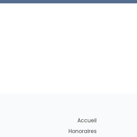
Accueil
Honoraires