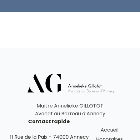
Maître Annelieke GILLOTOT
Avocat au Barreau d’Annecy
Contact rapide
Accueil
11 Rue de la Paix - 74000 Annecy
Honoraires