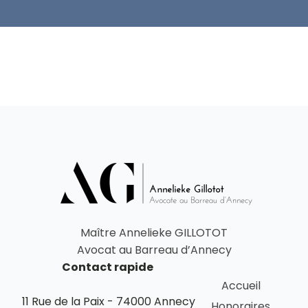
Maître Annelieke GILLOTOT
Avocat au Barreau d’Annecy
Contact rapide
Accueil
11 Rue de la Paix - 74000 Annecy
Honoraires