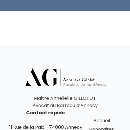
Maître Annelieke GILLOTOT
Avocat au Barreau d’Annecy
Contact rapide
Accueil
11 Rue de la Paix - 74000 Annecy
Honoraires