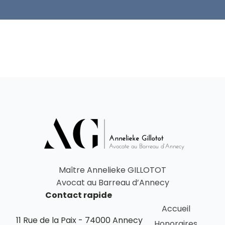
Maître Annelieke GILLOTOT
Avocat au Barreau d’Annecy
Contact rapide
Accueil
11 Rue de la Paix - 74000 Annecy
Honoraires