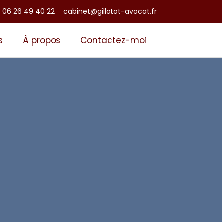
06 26 49 40 22
cabinet@gillotot-avocat.fr
s
À propos
Contactez-moi